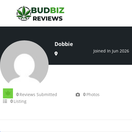
Dobbie
Joined In Jun 2026
Reviews Submitted
Photos
0
0
Listing
0