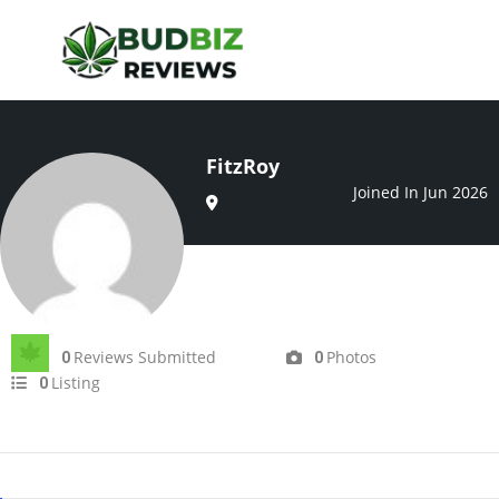
FitzRoy
Joined In Jun 2026
Reviews Submitted
Photos
0
0
Listing
0